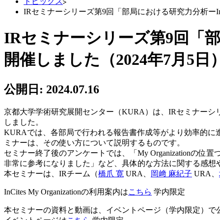
トピックス
IRセミナーシリーズ第9回「部局における研究力分析ーInCites
IRセミナーシリーズ第9回「部局にお
開催しました（2024年7月5日
公開日:
2024.07.16
京都大学学術研究展開センター（KURA）は、IRセミナーシリーズ第9
しました。
KURAでは、各部局で行われる報告書作成等がより効率的に進められ
ミナーは、その使い方について説明するものです。
セミナー終了後のアンケートでは、「My Organizati
非常に参考になりました」など、具体的な方法に関する感想
本セミナーは、IRチーム（
橋爪 寛
URA、
岡﨑 麻紀子
URA、
InCites My Organizationの利用案内は
こちら
学内限定
本セミナーの資料と動画は、イベントページ（学内限定）で