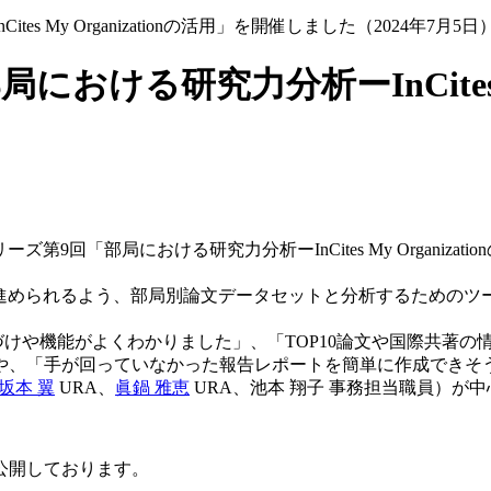
 My Organizationの活用」を開催しました（2024年7月5日
ける研究力分析ーInCites My
）
回「部局における研究力分析ーInCites My Organizat
るよう、部局別論文データセットと分析するためのツール「InCite
onの位置づけや機能がよくわかりました」、「TOP10論文や国際
や、「手が回っていなかった報告レポートを簡単に作成できそ
坂本 翼
URA、
眞鍋 雅恵
URA、池本 翔子 事務担当職員）が
公開しております。