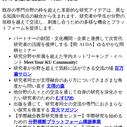
既存の専門分野の枠を超えた革新的な研究アイデアは、異な
る知識や視点の融合から生まれます。研究者や学生が分野の
垣根を越えて交流し、刺激し合うための多様な機会とプラッ
トフォームを提供します。
パートナーの財団・文化機関・企業と連携して次世代
研究者の活躍を後押しする【間: AI DA】ゆるやかな間
柄セミナー
研究分野や所属を超えた学内ネットワーキング・イベ
ント
Meet Your KU Community!
研究者が分野を超えて気軽に話ができる交流の場
百万
遍サロン
研究者同士が文理融合のあり方についてさまざまな角
度から問い直す
文理の森
他分野の人々との交流を通じて自身の研究を深化させ
たい研究者のための
むすびめ
出版を通じて、研究者同士の交流や専門におさまらな
い探究を推進する
京大マガジン
【学際融合教育研究推進センター】学際研究を始める
ための
分野横断プラットフォーム構築事業