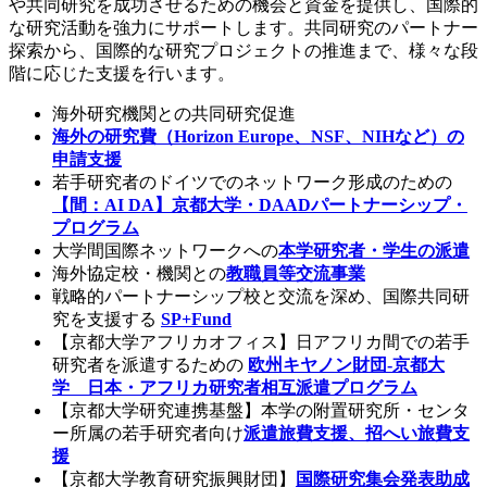
や共同研究を成功させるための機会と資金を提供し、国際的
な研究活動を強力にサポートします。共同研究のパートナー
探索から、国際的な研究プロジェクトの推進まで、様々な段
階に応じた支援を行います。
海外研究機関との共同研究促進
海外の研究費（Horizon Europe、NSF、NIHなど）の
申請支援
若手研究者のドイツでのネットワーク形成のための
【間：AI DA】京都大学・DAADパートナーシップ・
プログラム
大学間国際ネットワークへの
本学研究者・学生の派遣
海外協定校・機関との
教職員等交流事業
戦略的パートナーシップ校と交流を深め、国際共同研
究を支援する
SP+Fund
【京都大学アフリカオフィス】日アフリカ間での若手
研究者を派遣するための
欧州キヤノン財団-京都大
学 日本・アフリカ研究者相互派遣プログラム
【京都大学研究連携基盤】本学の附置研究所・センタ
ー所属の若手研究者向け
派遣旅費⽀援、招へい旅費⽀
援
【京都大学教育研究振興財団】
国際研究集会発表助成