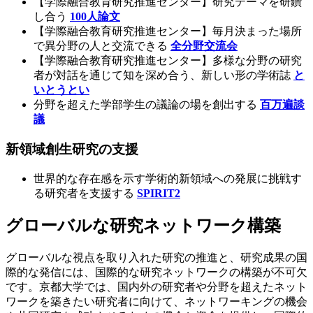
【学際融合教育研究推進センター】研究テーマを研鑽
し合う
100人論文
【学際融合教育研究推進センター】毎月決まった場所
で異分野の人と交流できる
全分野交流会
【学際融合教育研究推進センター】多様な分野の研究
者が対話を通じて知を深め合う、新しい形の学術誌
と
いとうとい
分野を超えた学部学生の議論の場を創出する
百万遍談
議
新領域創生研究の支援
世界的な存在感を示す学術的新領域への発展に挑戦す
る研究者を支援する
SPIRIT2
グローバルな研究ネットワーク構築
グローバルな視点を取り入れた研究の推進と、研究成果の国
際的な発信には、国際的な研究ネットワークの構築が不可欠
です。京都大学では、国内外の研究者や分野を超えたネット
ワークを築きたい研究者に向けて、ネットワーキングの機会