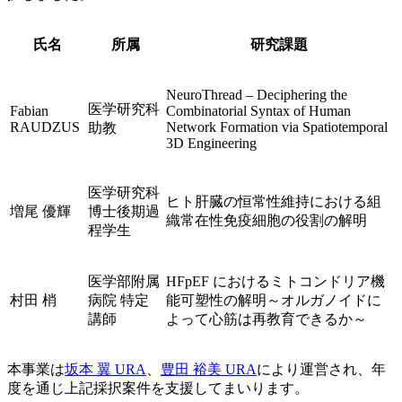
氏名
所属
研究課題
NeuroThread – Deciphering the
医学研究科
Fabian
Combinatorial Syntax of Human
RAUDZUS
Network Formation via Spatiotemporal
助教
3D Engineering
医学研究科
ヒト肝臓の恒常性維持における組
増尾 優輝
博士後期過
織常在性免疫細胞の役割の解明
程学生
医学部附属
HFpEF におけるミトコンドリア機
村田 梢
病院 特定
能可塑性の解明～オルガノイドに
講師
よって心筋は再教育できるか～
本事業は
坂本 翼 URA
、
豊田 裕美 URA
により運営され、年
度を通じ上記採択案件を支援してまいります。