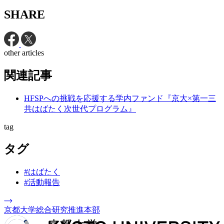
SHARE
other articles
関連記事
HFSPへの挑戦を応援する学内ファンド『京大×第一三
共はばたく次世代プログラム』
tag
タグ
#はばたく
#活動報告
京都大学総合研究推進本部