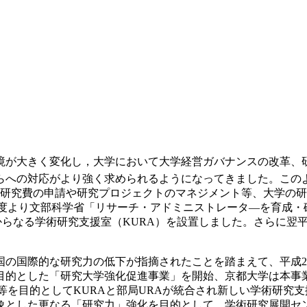
環境が大きく変化し，大学において大学経営ガバナンスの改革、
らへの対応がより強く求められるようになってきました。この
て研究費の申請や研究プロジェクトのマネジメント等、大学の
年度より文部科学省「リサーチ・アドミニストレータ―を育成
Aからなる学術研究支援室（KURA）を設置しました。さらに翌平
国の国際的な研究力の低下が指摘されたことを踏まえて、平成2
目的とした「研究大学強化促進事業」を開始、京都大学は本事業
等を目的としてKURAと部局URAが統合され新しい学術研究支
象とした更なる「研究力」強化を目的として、学術研究展開セン