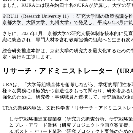
ました。KURAには現在約四十名のURAが所属し、大学の
※RU11（Research University 11）：研究大
京都大学、大阪大学、九州大学）で発足し、平成22年8月に
さらに、2025年1月、京都大学の研究支援体制を抜本的に
織に統合され、専門人材を含む教職協働の組織へと生まれ変
総合研究推進本部は、京都大学の研究力を最大化するための
定・実行を主導します。
リサーチ・アドミニストレーター（URA
URAは、「大学等組織全体を俯瞰しながら、学術的専門性
様々な業務に積極的かつ創造性をもって関わり、研究者ある
強化のために、研究者・事務職員と連携して、研究活動の企
URAの業務内容は、文部科学省「リサーチ・アドミニストレ
研究戦略推進支援業務（研究力の調査分析、研究戦略策
プレ・アワード業務（研究プロジェクト企画立案支援、
ポスト・アワード業務（研究プロジェクト実施のための