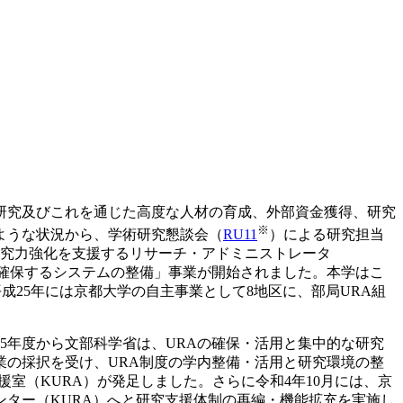
研究及びこれを通じた高度な人材の育成、外部資金獲得、研究
※
ような状況から、学術研究懇談会（
RU11
）による研究担当
研究力強化を支援するリサーチ・アドミニストレータ
・確保するシステムの整備」事業が開始されました。本学はこ
成25年には京都大学の自主事業として8地区に、部局URA組
5年度から文部科学省は、URAの確保・活用と集中的な研究
の採択を受け、URA制度の学内整備・活用と研究環境の整
援室（KURA）が発足しました。さらに令和4年10月には、京
ター（KURA）へと研究支援体制の再編・機能拡充を実施し