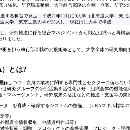
研究力強化、研究環境整備、大学経営戦略の企画・立案、研究
学間の政策協議を推進する趣旨で発足。平成21年11月に9大学（北海
筑波大学、東京工業大学が加入し、現在は11大学で構成。
見直し、研究推進に係る総合マネジメントが可能な組織へと再構
わりました。
中枢を担う執行部直轄の支援組織として、大学全体の研究動向
）とは?
を理解しつつ、自身の業務に関する専門性とセクターに偏らない
いは研究グループの研究活動を活性化させ、組織全体の機能強
画・マネージメント、研究成果の活用などの推進・支援等の業
ータ―を育成・確保するシステムの整備」（URAスキル標準
定等)
外部資金情報収集、申請資料作成等）
対外折衝・調整、プロジェクトの進捗管理、プロジェクト評価