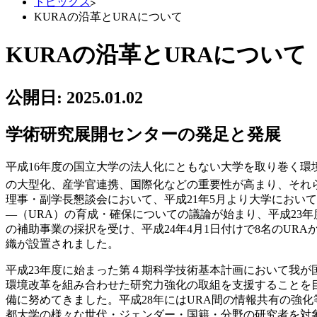
トピックス
KURAの沿革とURAについて
KURAの沿革とURAについて
公開日:
2025.01.02
学術研究展開センターの発足と発展
平成16年度の国立大学の法人化にともない大学を取り巻く
の大型化、産学官連携、国際化などの重要性が高まり、それ
理事・副学長懇談会において、平成21年5月より大学におい
―（URA）の育成・確保についての議論が始まり、平成23
の補助事業の採択を受け、平成24年4月1日付けで8名のUR
織が設置されました。
平成23年度に始まった第４期科学技術基本計画において我が
環境改革を組み合わせた研究力強化の取組を支援することを
備に努めてきました。平成28年にはURA間の情報共有の強化
都大学の様々な世代・ジェンダー・国籍・分野の研究者を対