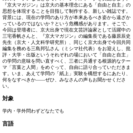
『京大マガジン』は京大の基本理念にある「自由と自主」の
思想を体現することを目指して制作する、新しい雑誌です。
背景には、現在の学問のあり方が本来あるべき姿から遠ざか
っているのではないか？という危機感があります。そこで、
今回は登壇者に、京大出身で現在文芸評論家として活躍中の
三宅香帆さんと、『京大マガジン』の編集長である藤原辰史
先生（京大・人文科学研究所）、同じく京大出身で今回共同
編集を務める三島邦弘さん（ミシマ社代表）をお迎えし、批
評・大学・出版というそれぞれの場において「自由と自主」
の学問の意味を問い直すべく、三者に共通する根源的なテー
マ「言葉と人間」をめぐって、自由に語り合っていただきま
す。いま、あえて学問の「紙上」実験を構想するにあたり、
何をなすべきか――ぜひ、みなさんの声もお聞かせくださ
い。
対象
学内・学外問わずどなたでも
言語