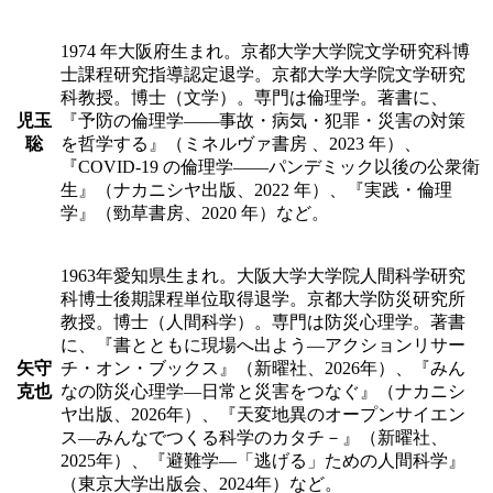
1974 年大阪府生まれ。京都大学大学院文学研究科博
士課程研究指導認定退学。京都大学大学院文学研究
科教授。博士（文学）。専門は倫理学。著書に、
児玉
『予防の倫理学――事故・病気・犯罪・災害の対策
聡
を哲学する』（ミネルヴァ書房 、2023 年）、
『COVID-19 の倫理学――パンデミック以後の公衆衛
生』（ナカニシヤ出版、2022 年）、『実践・倫理
学』（勁草書房、2020 年）など。
1963年愛知県生まれ。大阪大学大学院人間科学研究
科博士後期課程単位取得退学。京都大学防災研究所
教授。博士（人間科学）。専門は防災心理学。著書
に、『書とともに現場へ出よう―アクションリサー
矢守
チ・オン・ブックス』（新曜社、2026年）、『みん
克也
なの防災心理学―日常と災害をつなぐ』（ナカニシ
ヤ出版、2026年）、『天変地異のオープンサイエン
ス―みんなでつくる科学のカタチ－』（新曜社、
2025年）、『避難学―「逃げる」ための人間科学』
（東京大学出版会、2024年）など。