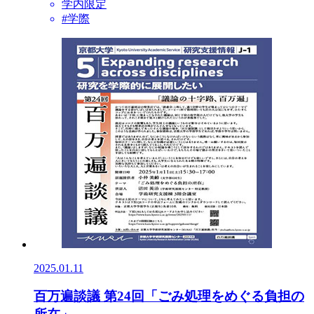
学内限定
#学際
2025.01.11
百万遍談議 第24回「ごみ処理をめぐる負担の