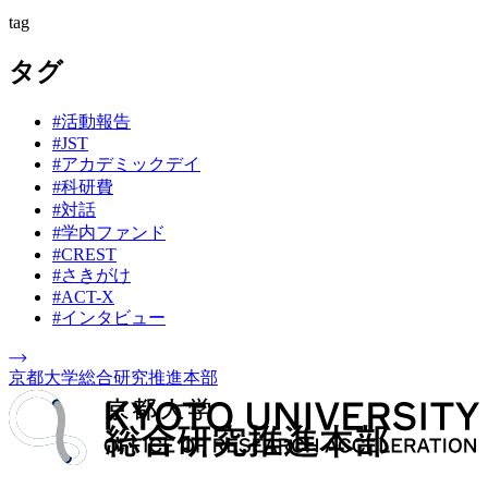
tag
タグ
#活動報告
#JST
#アカデミックデイ
#科研費
#対話
#学内ファンド
#CREST
#さきがけ
#ACT-X
#インタビュー
京都大学総合研究推進本部