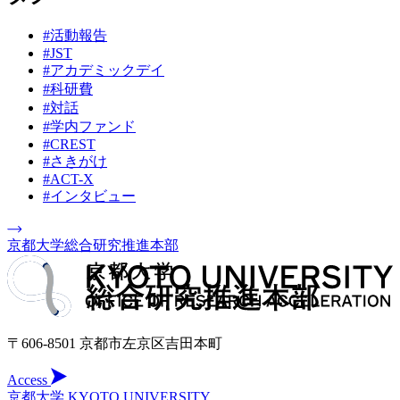
#活動報告
#JST
#アカデミックデイ
#科研費
#対話
#学内ファンド
#CREST
#さきがけ
#ACT-X
#インタビュー
京都大学総合研究推進本部
〒606-8501 京都市左京区吉田本町
Access
京都大学 KYOTO UNIVERSITY