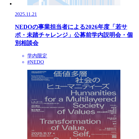
2025.11.21
NEDOの事業担当者による2026年度「若サ
ポ・未踏チャレンジ」公募前学内説明会・個
別相談会
学内限定
#NEDO