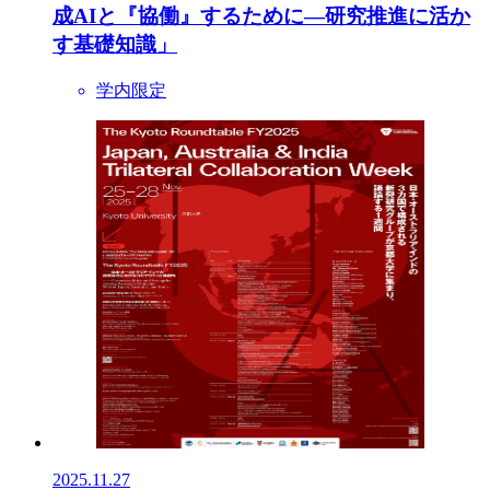
成AIと『協働』するために—研究推進に活か
す基礎知識」
学内限定
2025.11.27